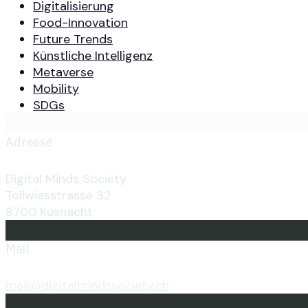
Digitalisierung
Food-Innovation
Future Trends
Künstliche Intelligenz
Metaverse
Mobility
SDGs
Adresse
Digital Minds Society
Tollwiesstrasse 32
8700 Küsnacht
Mail
mail@digitalmindssociety.ch