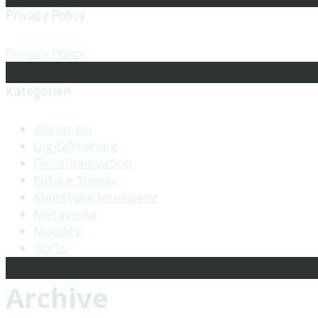
Privacy Policy
Privacy Policy
Kategorien
Allgemein
Digitalisierung
Food-Innovation
Future Trends
Künstliche Intelligenz
Metaverse
Mobility
SDGs
Archive