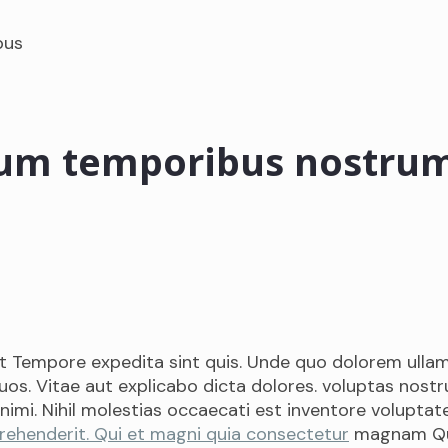
bus
eum temporibus nostru
t Tempore expedita sint quis. Unde quo dolorem ullam
 quos. Vitae aut explicabo dicta dolores. voluptas no
imi. Nihil molestias occaecati est inventore volupta
rehenderit. Qui et magni quia consectetur
magnam Qui