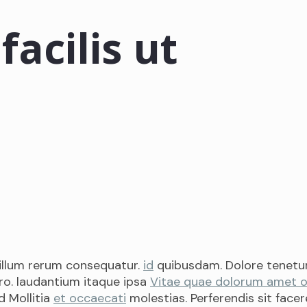
facilis ut
e illum rerum consequatur.
id
quibusdam. Dolore tenetur
ro. laudantium itaque ipsa
Vitae quae dolorum amet of
d Mollitia
et occaecati
molestias. Perferendis sit face