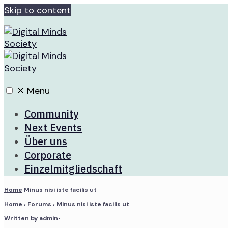
Skip to content
✕
Menu
Community
Next Events
Über uns
Corporate
Einzelmitgliedschaft
Home
Minus nisi iste facilis ut
Home
›
Forums
›
Minus nisi iste facilis ut
Written by
admin
•