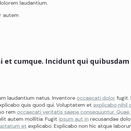
dolorem laudantium.
ur autem
i et cumque. Incidunt qui quibusdam 
rum laudantium natus. Inventore
occaecati dolor
fugit.
explicabo quis quod qui. Voluptatem et
explicabo nihil q
emo rem
occaecati veritatis saepe consequuntur. Quae
lit autem mollitia. Fugit
ipsum aut in
recusandae dolor
luptatum et
explicabo. Explicabo non hic atque labor