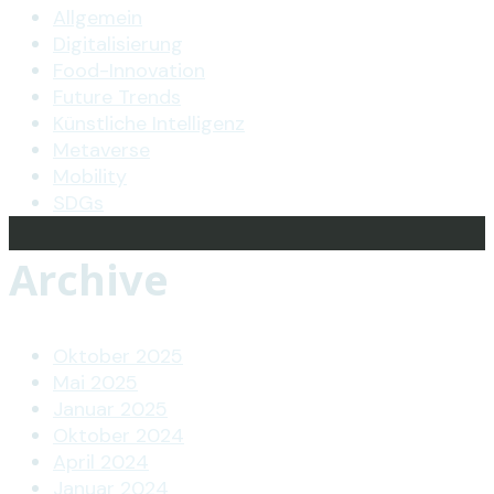
Allgemein
Digitalisierung
Food-Innovation
Future Trends
Künstliche Intelligenz
Metaverse
Mobility
SDGs
Archive
Oktober 2025
Mai 2025
Januar 2025
Oktober 2024
April 2024
Januar 2024