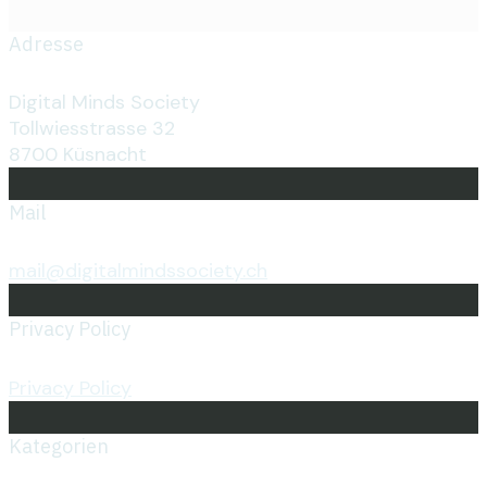
Adresse
Digital Minds Society
Tollwiesstrasse 32
8700 Küsnacht
Mail
mail@digitalmindssociety.ch
Privacy Policy
Privacy Policy
Kategorien