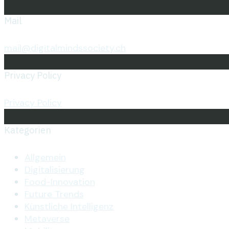
Mail
mail@digitalmindssociety.ch
Privacy Policy
Privacy Policy
Kategorien
Allgemein
Digitalisierung
Food-Innovation
Future Trends
Künstliche Intelligenz
Metaverse