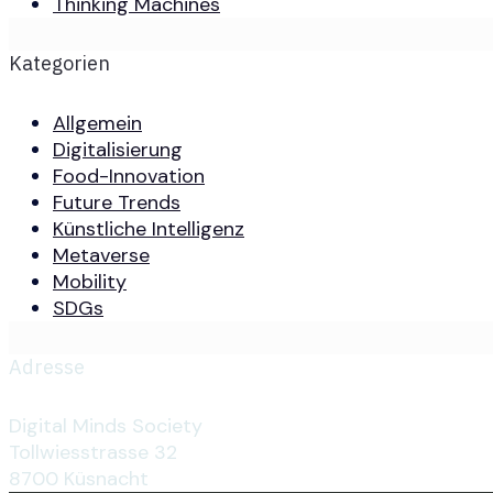
Thinking Machines
Kategorien
Allgemein
Digitalisierung
Food-Innovation
Future Trends
Künstliche Intelligenz
Metaverse
Mobility
SDGs
Adresse
Digital Minds Society
Tollwiesstrasse 32
8700 Küsnacht