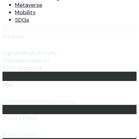
Metaverse
Mobility
SDGs
Adresse
Digital Minds Society
Tollwiesstrasse 32
8700 Küsnacht
Mail
mail@digitalmindssociety.ch
Privacy Policy
Privacy Policy